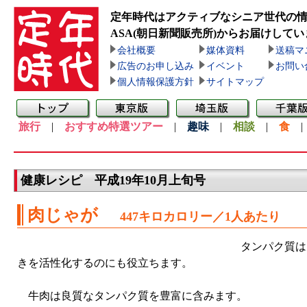
定年時代はアクティブなシニア世代の
ASA(朝日新聞販売所)
からお届けしてい
会社概要
媒体資料
送稿マ
広告のお申し込み
イベント
お問い
個人情報保護方針
サイトマップ
旅行
|
おすすめ特選ツアー
|
趣味
|
相談
|
食
健康レシピ 平成19年10月上旬号
肉じゃが
447キロカロリー／1人あたり
タンパク質は
きを活性化するのにも役立ちます。
牛肉は良質なタンパク質を豊富に含みます。