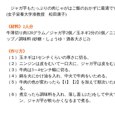
ジャガ芋もたっぷりの肉じゃがはご飯のおかずに最適で
(女子栄養大学准教授 松田康子)
《材料》2人分
牛薄切り肉120グラム／ジャガ芋2個／玉ネギ2分の1個／ニン
ップ／調味料 (砂糖・しょうゆ・酒各大さじ2)
《作り方》
（１）
玉ネギは1センチくらいの厚さに切る。
（２）
ニンジンは皮をむいて一口大に、ジャガ芋は皮をむき
（３）
牛肉は3～4センチ幅に切る。
（４）
鍋を火にかけ油を入れ、中火で牛肉をいためる。
（５）
牛肉の色が変わったら【1】【2】を加えて順次い
る。
（６）
煮立ったら調味料を入れ、落し蓋 (ぶた)をして中火
ン、ジャガ芋が軟らかくなるまで煮る。