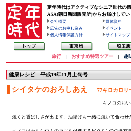
定年時代はアクティブなシニア世代の
ASA(朝日新聞販売所)
からお届けしてい
会社概要
媒体資料
広告のお申し込み
イベント
個人情報保護方針
サイトマップ
旅行
|
おすすめ特選ツアー
|
趣
健康レシピ 平成19年11月上旬号
シイタケのおろしあえ
77キロカロリ
キノコのおい
焼くと香ばしさが出ます。油揚げも一緒に焼いて合わせ
キノコはカルシウムの吸収を促進するビタミンDの含有