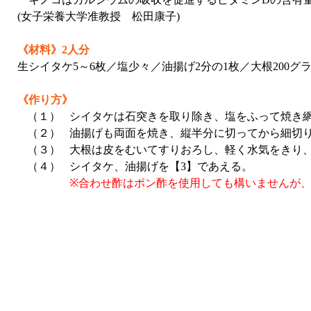
(女子栄養大学准教授 松田康子)
《材料》2人分
生シイタケ5～6枚／塩少々／油揚げ2分の1枚／大根200グ
《作り方》
（１）
シイタケは石突きを取り除き、塩をふって焼き
（２）
油揚げも両面を焼き、縦半分に切ってから細切
（３）
大根は皮をむいてすりおろし、軽く水気をきり
（４）
シイタケ、油揚げを【3】であえる。
※合わせ酢はポン酢を使用しても構いませんが