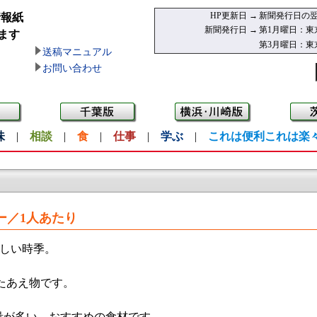
HP更新日 →
新聞発行日の翌
情報紙
新聞発行日 →
第1月曜日：東
ます
第3月曜日：東
送稿マニュアル
お問い合わせ
味
|
相談
|
食
|
仕事
|
学ぶ
|
これは便利これは楽
ー／1人あたり
しい時季。
たあえ物です。
量が多い、おすすめの食材です。