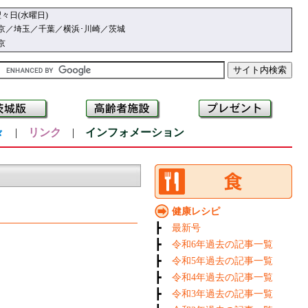
々日(水曜日)
京／埼玉／千葉／横浜･川崎／茨城
京
々
|
リンク
|
インフォメーション
健康レシピ
┣
最新号
┣
令和6年過去の記事一覧
┣
令和5年過去の記事一覧
┣
令和4年過去の記事一覧
┣
令和3年過去の記事一覧