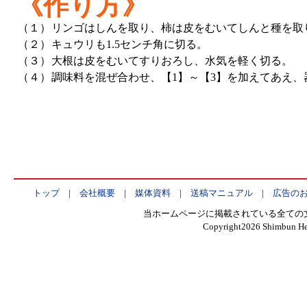
《作り方》
（１）
リンゴはしんを取り、柿は皮をむいてしんと種を取り
（２）
キュウリも1.5センチ角に切る。
（３）
大根は皮をむいてすりおろし、水気を軽く切る。
（４）
調味料を混ぜ合わせ、【1】～【3】を加えてあえ
トップ
|
会社概要
|
媒体資料
|
送稿マニュアル
|
広告の
当ホームページに掲載されている全ての
Copyright
2026 Shimbun Hen