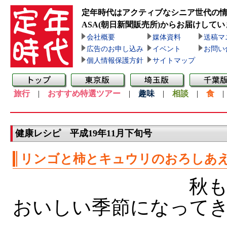
定年時代はアクティブなシニア世代の
ASA(朝日新聞販売所)
からお届けしてい
会社概要
媒体資料
送稿マ
広告のお申し込み
イベント
お問い
個人情報保護方針
サイトマップ
旅行
|
おすすめ特選ツアー
|
趣味
|
相談
|
食
健康レシピ 平成19年11月下旬号
リンゴと柿とキュウリのおろしあ
秋も
おいしい季節になって