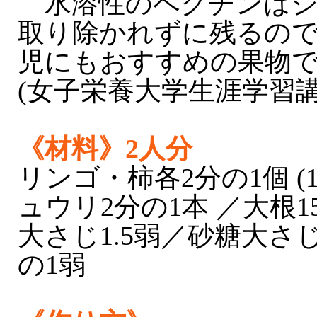
水溶性のペクチンはジ
取り除かれずに残るの
児にもおすすめの果物
(女子栄養大学生涯学習
《材料》2人分
リンゴ・柿各2分の1個 (1
ュウリ2分の1本 ／大根1
大さじ1.5弱／砂糖大さ
の1弱