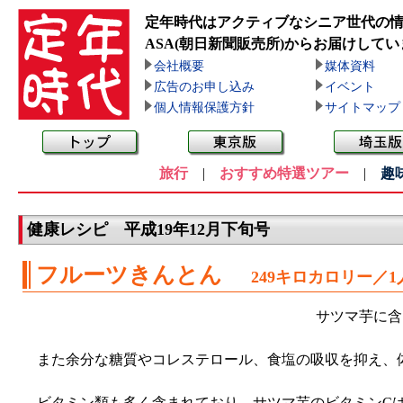
定年時代はアクティブなシニア世代の
ASA(朝日新聞販売所)
からお届けしてい
会社概要
媒体資料
広告のお申し込み
イベント
個人情報保護方針
サイトマップ
旅行
|
おすすめ特選ツアー
|
趣
健康レシピ 平成19年12月下旬号
フルーツきんとん
249キロカロリー／
サツマ芋に含
また余分な糖質やコレステロール、食塩の吸収を抑え、
ビタミン類も多く含まれており、サツマ芋のビタミンCは