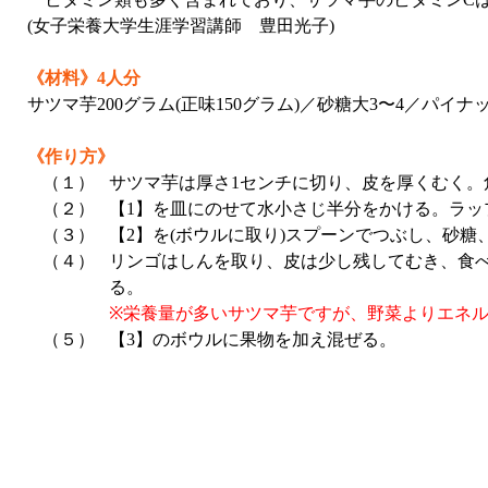
(女子栄養大学生涯学習講師 豊田光子)
《材料》4人分
サツマ芋200グラム(正味150グラム)／砂糖大3〜4／パイナ
《作り方》
（１）
サツマ芋は厚さ1センチに切り、皮を厚くむく。
（２）
【1】を皿にのせて水小さじ半分をかける。ラッ
（３）
【2】を(ボウルに取り)スプーンでつぶし、砂糖
（４）
リンゴはしんを取り、皮は少し残してむき、食
る。
※栄養量が多いサツマ芋ですが、野菜よりエネ
（５）
【3】のボウルに果物を加え混ぜる。