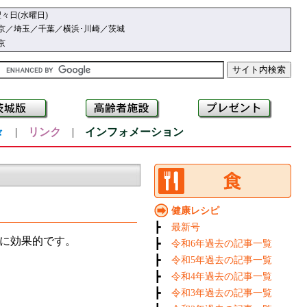
々日(水曜日)
京／埼玉／千葉／横浜･川崎／茨城
京
々
|
リンク
|
インフォメーション
健康レシピ
┣
最新号
に効果的です。
┣
令和6年過去の記事一覧
┣
令和5年過去の記事一覧
。
┣
令和4年過去の記事一覧
┣
令和3年過去の記事一覧