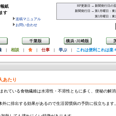
HP更新日 →
新聞発行日の翌
情報紙
新聞発行日 →
第1月曜日：東
ます
第3月曜日：東
送稿マニュアル
お問い合わせ
味
|
相談
|
食
|
仕事
|
学ぶ
|
これは便利これは楽
1人あたり
まれている食物繊維は水溶性・不溶性ともに多く、便秘の解消
体外に排出する効果があるので生活習慣病の予防に役立ちます
加熱しても壊れにくい特徴があります。