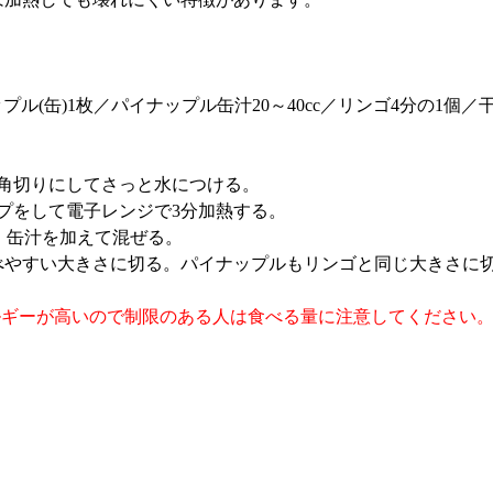
ップル(缶)1枚／パイナップル缶汁20～40cc／リンゴ4分の1個／
角切りにしてさっと水につける。
プをして電子レンジで3分加熱する。
、缶汁を加えて混ぜる。
べやすい大きさに切る。パイナップルもリンゴと同じ大きさに
ルギーが高いので制限のある人は食べる量に注意してください