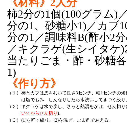
《材料》2人分
柿2分の1個(100グラム)
分の1、砂糖小1)／カブ1
分の1／調味料B(酢小2分
／キクラゲ(生シイタケ)
当たりごま・酢・砂糖各
1)
《作り方》
（１）
柿とカブは皮をむいて長さ3センチ、幅1センチの短
は塩でもみ、しんなりしたら水洗いしてきつく絞り
（２）
キクラゲは水で戻し、さっと熱湯をかけ、せん切り
いてからせん切り
)。
（３）
(1)を軽く絞り、(2)を混ぜ、ごま酢であえる。