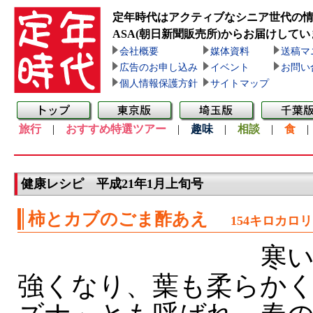
定年時代はアクティブなシニア世代の
ASA(朝日新聞販売所)
からお届けしてい
会社概要
媒体資料
送稿マ
広告のお申し込み
イベント
お問い
個人情報保護方針
サイトマップ
旅行
|
おすすめ特選ツアー
|
趣味
|
相談
|
食
健康レシピ 平成21年1月上旬号
柿とカブのごま酢あえ
154キロカロ
寒い
強くなり、葉も柔らか