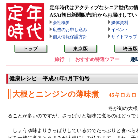
定年時代はアクティブなシニア世代の
ASA(朝日新聞販売所)
からお届けしてい
会社概要
媒体資料
広告のお申し込み
イベント
個人情報保護方針
サイトマップ
旅行
|
おすすめ特選ツアー
|
趣
健康レシピ 平成21年1月下旬号
大根とニンジンの薄味煮
45キロカ
冬が旬の大根
ることが多いのですが、さっぱりと塩味に煮るのはどうで
しょうゆ味よりさっぱりしているのでたっぷりと食べられ
ビを一緒に煮るとうまみが大根にしみ込みます。また、干