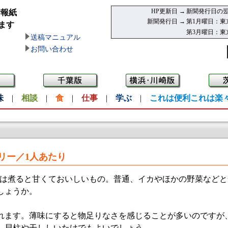
HP更新日 →
新聞発行日の翌
情報紙
新聞発行日 →
第1月曜日：東
ます
第3月曜日：東
送稿マニュアル
お問い合わせ
味
|
相談
|
食
|
仕事
|
学ぶ
|
これは便利これは楽
ロリー／1人あたり
は煮ると甘くておいしいもの。普通、イカやほかの野菜などと
しょうか。
ます。薄味にすると物足りなさを感じることが多いのですが
し貝柱や干ししいたけでもよいでしょう。