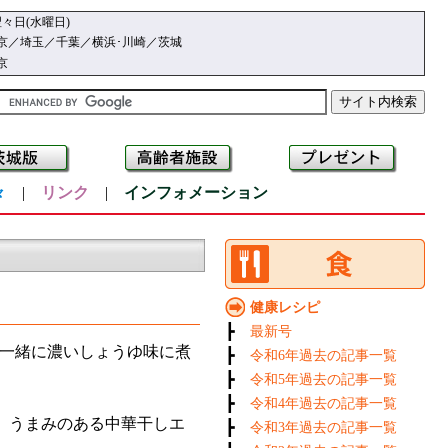
々日(水曜日)
京／埼玉／千葉／横浜･川崎／茨城
京
々
|
リンク
|
インフォメーション
健康レシピ
┣
最新号
一緒に濃いしょうゆ味に煮
┣
令和6年過去の記事一覧
┣
令和5年過去の記事一覧
┣
令和4年過去の記事一覧
、うまみのある中華干しエ
┣
令和3年過去の記事一覧