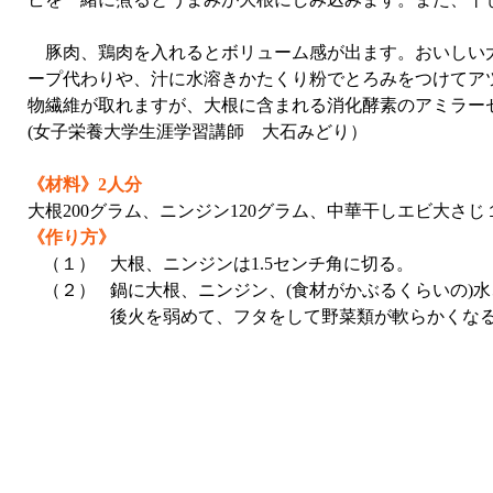
豚肉、鶏肉を入れるとボリューム感が出ます。おいしい大
ープ代わりや、汁に水溶きかたくり粉でとろみをつけてア
物繊維が取れますが、大根に含まれる消化酵素のアミラー
(女子栄養大学生涯学習講師 大石みどり）
《材料》2人分
大根200グラム、ニンジン120グラム、中華干しエビ大さ
《作り方》
（１）
大根、ニンジンは1.5センチ角に切る。
（２）
鍋に大根、ニンジン、(食材がかぶるくらいの)
後火を弱めて、フタをして野菜類が軟らかくなるま