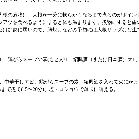
根の煮物は、大根が十分に軟らかくなるまで煮るのがポイン
ツアツを食べるようにすると体も温まります。煮物にすると歯
ゼは加熱に弱いので、胸焼けなどの予防には大根サラダなど生
じ１、鶏がらスープの素(もと)小1、紹興酒（または日本酒）大1
水、中華干しエビ、鶏がらスープの素、紹興酒を入れて火にか
で煮て(15〜20分)、塩・コショウで薄味に調える。