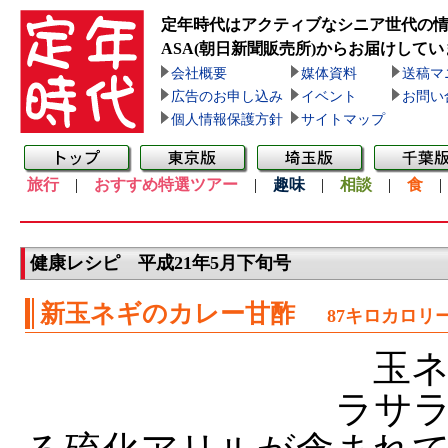
定年時代はアクティブなシニア世代の
ASA(朝日新聞販売所)
からお届けしてい
会社概要
媒体資料
送稿マ
広告のお申し込み
イベント
お問い
個人情報保護方針
サイトマップ
旅行
|
おすすめ特選ツアー
|
趣味
|
相談
|
食
健康レシピ 平成21年5月下旬号
新玉ネギのカレー甘酢
87キロカロリ
玉ネ
ラサ