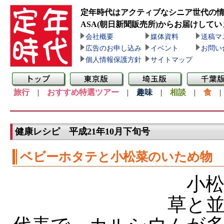
定年時代はアクティブなシニア世代の
ASA(朝日新聞販売所)
からお届けしてい
会社概要
媒体資料
送稿マ
広告のお申し込み
イベント
お問い
個人情報保護方針
サイトマップ
旅行
|
おすすめ特選ツアー
|
趣味
|
相談
|
食
健康レシピ 平成21年10月下旬号
ベビーホタテと小松菜のいため物
小松
草と