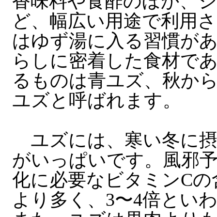
香味料や食酢のほか、
ど、幅広い用途で利用さ
はゆず湯に入る習慣が
らしに密着した食材で
るものは青ユズ、秋か
ユズと呼ばれます。
ユズには、寒い冬に摂
がいっぱいです。風邪
化に必要なビタミンCの
より多く、3〜4倍とい