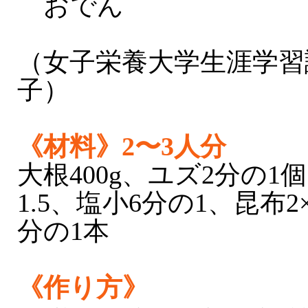
おでん
（女子栄養大学生涯学習
子）
《材料》2〜3人分
大根400g、ユズ2分の1
1.5、塩小6分の1、昆布2
分の1本
《作り方》