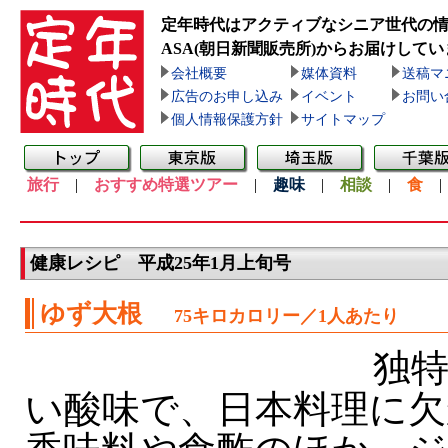
定年時代はアクティブなシニア世代の
ASA(朝日新聞販売所)
からお届けしてい
会社概要
媒体資料
送稿マ
広告のお申し込み
イベント
お問い
個人情報保護方針
サイトマップ
旅行
|
おすすめ特選ツアー
|
趣味
|
相談
|
食
健康レシピ 平成25年1月上旬号
ゆず大根
75キロカロリー／1人あたり
独特
い酸味で、日本料理に