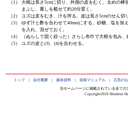
（1）
大根は長さ5cmに切り、外側の皮をむく。太めの棒
まぶし、重しを載せて約20分置く。
（2）
ユズは皮をむき、汁を搾る。皮は長さ5cmのせん切
（3）
ゆず汁と酢を合わせて40mmにする。砂糖、塩を加
を入れ、混ぜておく。
（4）
（ぬらして固く絞った）さらし布巾で大根を包み、
（5）
ユズの皮と(3)、(4)を合わせる。
トップ
|
会社概要
|
媒体資料
|
送稿マニュアル
|
広告の
当ホームページに掲載されている全ての
Copyright
2026 Shimbun Hen