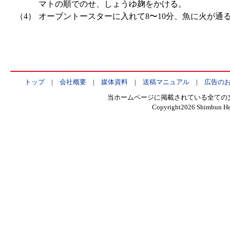
マトの順でのせ、しょうゆ麹をかける。
（4）
オーブントースターに入れて8〜10分、魚に火が通
トップ
|
会社概要
|
媒体資料
|
送稿マニュアル
|
広告の
当ホームページに掲載されている全ての
Copyright
2026 Shimbun Hen