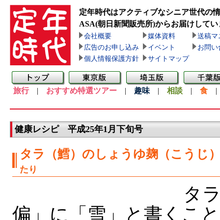
定年時代はアクティブなシニア世代の
ASA(朝日新聞販売所)
からお届けしてい
会社概要
媒体資料
送稿マ
広告のお申し込み
イベント
お問い
個人情報保護方針
サイトマップ
旅行
|
おすすめ特選ツアー
|
趣味
|
相談
|
食
健康レシピ 平成25年1月下旬号
タラ（鱈）のしょうゆ麹（こうじ
たり
タラ
偏」に「雪」と書くこ