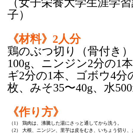
（女子栄養大学生涯学習
子）
《材料》2人分
鶏のぶつ切り（骨付き）1
100g、ニンジン2分の1本
ギ2分の1本、ゴボウ4分
枚、みそ35〜40g、水500
《作り方》
（1）
鶏肉は、沸騰した湯にさっと通してから洗う。
（2）
大根、ニンジン、里芋は皮をむき、いちょう切り、