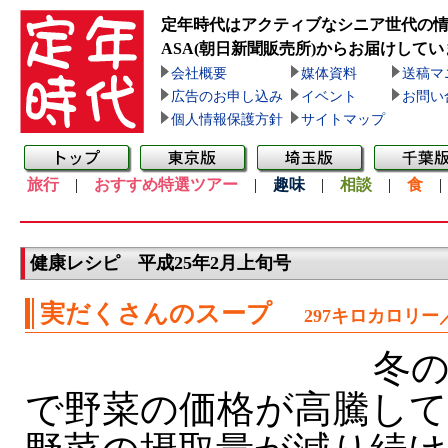
定年時代はアクティブなシニア世代の
ASA(朝日新聞販売所)
からお届けしてい
会社概要
媒体資料
送稿マ
広告のお申し込み
イベント
お問い
個人情報保護方針
サイトマップ
旅行
|
おすすめ特選ツアー
|
趣味
|
相談
|
食
健康レシピ 平成25年2月上旬号
実だくさんのスープ
297キロカロリー
冬の
で野菜の価格が高騰し