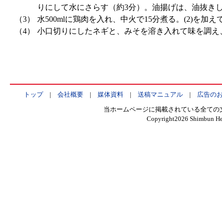
りにして水にさらす（約3分）。油揚げは、油抜き
（3）
水500mlに鶏肉を入れ、中火で15分煮る。(2)を加え
（4）
小口切りにしたネギと、みそを溶き入れて味を調え
トップ
|
会社概要
|
媒体資料
|
送稿マニュアル
|
広告の
当ホームページに掲載されている全ての
Copyright
2026 Shimbun Hen