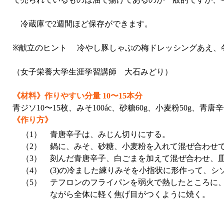
冷蔵庫で2週間ほど保存ができます。
※献立のヒント 冷やし豚しゃぶの梅ドレッシングあえ、
（女子栄養大学生涯学習講師 大石みどり）
《材料》作りやすい分量 10〜15本分
青ジソ10〜15枚、みそ100ác、砂糖60g、小麦粉50g、
《作り方》
（1）
青唐辛子は、みじん切りにする。
（2）
鍋に、みそ、砂糖、小麦粉を入れて混ぜ合わせ
（3）
刻んだ青唐辛子、白ごまを加えて混ぜ合わせ、
（4）
(3)の冷ました練りみそを小指状に形作って、
（5）
テフロンのフライパンを弱火で熱したところに
ながら全体に軽く焦げ目がつくように焼く。