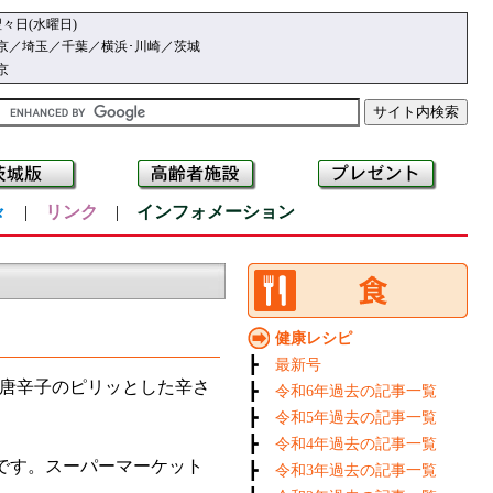
々日(水曜日)
京／埼玉／千葉／横浜･川崎／茨城
京
々
|
リンク
|
インフォメーション
健康レシピ
┣
最新号
唐辛子のピリッとした辛さ
┣
令和6年過去の記事一覧
┣
令和5年過去の記事一覧
┣
令和4年過去の記事一覧
です。スーパーマーケット
┣
令和3年過去の記事一覧