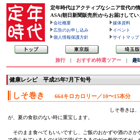
定年時代はアクティブなシニア世代の
ASA(朝日新聞販売所)
からお届けしてい
会社概要
媒体資料
広告のお申し込み
イベント
個人情報保護方針
サイトマップ
旅行
|
おすすめ特選ツアー
|
趣
健康レシピ 平成25年7月下旬号
しそ巻き
664キロカロリー／10〜15本分
しそ巻きは、
が、夏の食欲のない時に重宝します。
そのまま食べてもいいですし、ご飯のおかずや酒のさかな
で売られているものは油で揚げてあるのが一般的ですが、