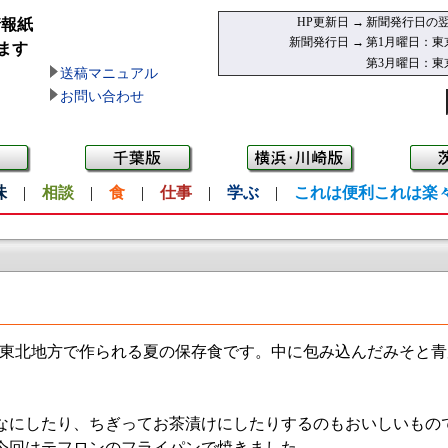
HP更新日 →
新聞発行日の翌
情報紙
新聞発行日 →
第1月曜日：東
ます
第3月曜日：東
送稿マニュアル
お問い合わせ
味
|
相談
|
食
|
仕事
|
学ぶ
|
これは便利これは楽
東北地方で作られる夏の保存食です。中に包み込んだみそと青
にしたり、ちぎってお茶漬けにしたりするのもおいしいもの
今回はテフロンのフライパンで焼きました。