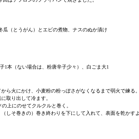
冬瓜（とうがん）とエビの煮物、ナスのぬか漬け
青唐辛子1本（ない場合は、粉唐辛子少々）、白ごま大1
てから火にかけ、小麦粉の粉っぽさがなくなるまで弱火で練る
皿に取り出して冷ます。
シソの上にのせてクルクルと巻く。
、（しそ巻きの）巻き終わりを下にして入れて、表面を乾かす