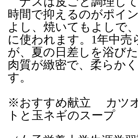
ナスは皮ごと調理して
時間で抑えるのがポイ
よし、焼いてもよしで
に使われます。1年中売
が、夏の日差しを浴び
肉質が緻密で、柔らか
す。
※おすすめ献立 カツ
トと玉ネギのスープ