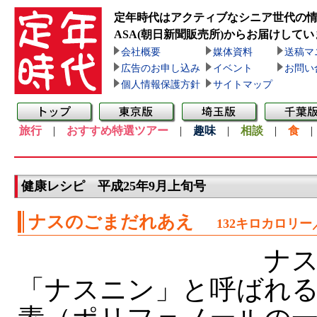
定年時代はアクティブなシニア世代の
ASA(朝日新聞販売所)
からお届けしてい
会社概要
媒体資料
送稿マ
広告のお申し込み
イベント
お問い
個人情報保護方針
サイトマップ
旅行
|
おすすめ特選ツアー
|
趣味
|
相談
|
食
健康レシピ 平成25年9月上旬号
ナスのごまだれあえ
132キロカロリー
ナス
「ナスニン」と呼ばれ