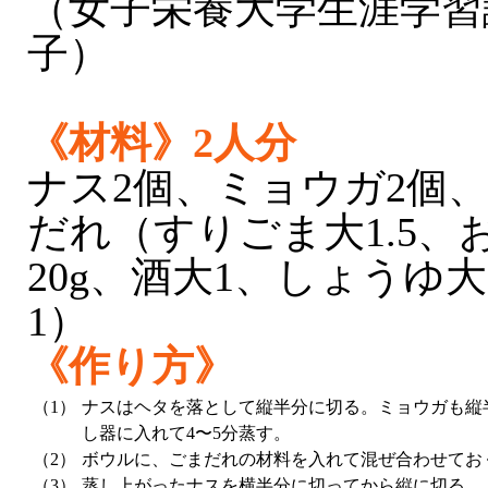
（女子栄養大学生涯学習
子）
《材料》2人分
ナス2個、ミョウガ2個
だれ（すりごま大1.5、
20g、酒大1、しょうゆ
1）
《作り方》
（1）
ナスはヘタを落として縦半分に切る。ミョウガも縦
し器に入れて4〜5分蒸す。
（2）
ボウルに、ごまだれの材料を入れて混ぜ合わせてお
（3）
蒸し上がったナスを横半分に切ってから縦に切る。