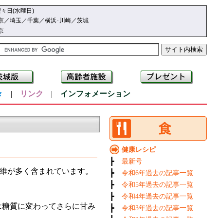
々日(水曜日)
京／埼玉／千葉／横浜･川崎／茨城
京
々
|
リンク
|
インフォメーション
健康レシピ
┣
最新号
維が多く含まれています。
┣
令和6年過去の記事一覧
┣
令和5年過去の記事一覧
┣
令和4年過去の記事一覧
は糖質に変わってさらに甘み
┣
令和3年過去の記事一覧