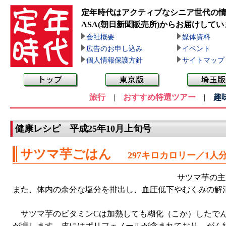
定年時代はアクティブなシニア世代の
ASA(朝日新聞販売所)
からお届けしてい
会社概要
媒体資料
広告のお申し込み
イベント
個人情報保護方針
サイトマップ
旅行
|
おすすめ特選ツアー
|
趣
健康レシピ 平成25年10月上旬号
サツマ芋ごはん
297キロカロリー／1人
サツマ芋の主
また、体内の余分な塩分を排出し、血圧低下やむくみの解
サツマ芋のビタミンCは加熱しても糊化（こか）したでん
が増します。皮にはポリフェノールが含まれており、がん