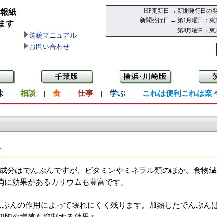
HP更新日 →
新聞発行日の翌
情報紙
新聞発行日 →
第1月曜日：東
ます
第3月曜日：東
送稿マニュアル
お問い合わせ
味
|
相談
|
食
|
仕事
|
学ぶ
|
これは便利これは楽
分
成分はでんぷんですが、ビタミンやミネラル類のほか、食物繊
消に効果があるカリウムも豊富です。
ぷんの作用によって壊れにくく残ります。加熱したでんぷん
細胞の増殖を抑制する効果も。