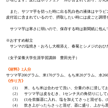
また、サツマ芋を切った時に出る乳白色の液体はヤラピン
皮付近に含まれているので、摂取したい時には皮ごと調理
サツマ芋は寒さに弱いので、保存する時は新聞紙に包ん
※おすすめ献立
サンマの塩焼き・おろし大根添え、春菊とシメジのおひ
（女子栄養大学生涯学習講師 豊田光子）
《材料》2人分
サツマ芋200グラム、米170グラム、もち米20グラム、水2
《作り方》
（1）
米、もち米は合わせて洗い、分量の水に浸して
（2）
サツマ芋は皮をむき、1センチ大の角切りにして
（3）
(1)を炊飯器に入れ、塩を加えてさっと混ぜる。(
（4）
炊き上がったらさっと混ぜ、器に盛り、上から