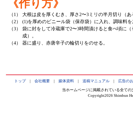
《作り方》
（1）
大根は皮を厚くむき、厚さ2〜3ミリの半月切り（
（2）
(1)を厚めのビニール袋（保存袋）に入れ、調味料
（3）
袋に封をして冷蔵庫で2〜3時間漬けると食べ頃に
成）。
（4）
器に盛り、赤唐辛子の輪切りをのせる。
トップ
|
会社概要
|
媒体資料
|
送稿マニュアル
|
広告の
当ホームページに掲載されている全ての
Copyright
2026 Shimbun Hen