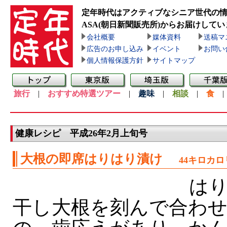
定年時代はアクティブなシニア世代の
ASA(朝日新聞販売所)
からお届けしてい
会社概要
媒体資料
送稿マ
広告のお申し込み
イベント
お問い
個人情報保護方針
サイトマップ
旅行
|
おすすめ特選ツアー
|
趣味
|
相談
|
食
健康レシピ 平成26年2月上旬号
大根の即席はりはり漬け
44キロカ
はり
干し大根を刻んで合わ