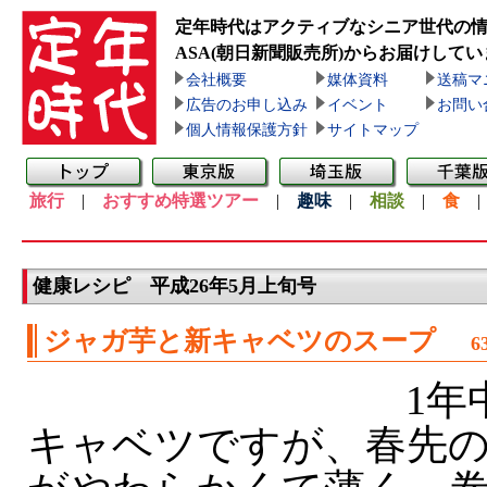
定年時代はアクティブなシニア世代の
ASA(朝日新聞販売所)
からお届けしてい
会社概要
媒体資料
送稿マ
広告のお申し込み
イベント
お問い
個人情報保護方針
サイトマップ
旅行
|
おすすめ特選ツアー
|
趣味
|
相談
|
食
健康レシピ 平成26年5月上旬号
ジャガ芋と新キャベツのスープ
1年
キャベツですが、春先