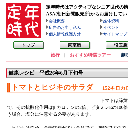
定年時代はアクティブなシニア世代の
ASA(朝日新聞販売所)
からお届けしてい
会社概要
媒体資料
広告のお申し込み
イベント
個人情報保護方針
サイトマップ
旅行
|
おすすめ特選ツアー
|
趣
健康レシピ 平成26年6月下旬号
トマトとヒジキのサラダ
152キロ
トマトは緑黄
で、その抗酸化作用はβ-カロテンの2倍、ビタミンEの1
う場合、塩分に注意する必要があります。
ヒジキは鉄分、食物繊維が多い食品です。乾物ですので、