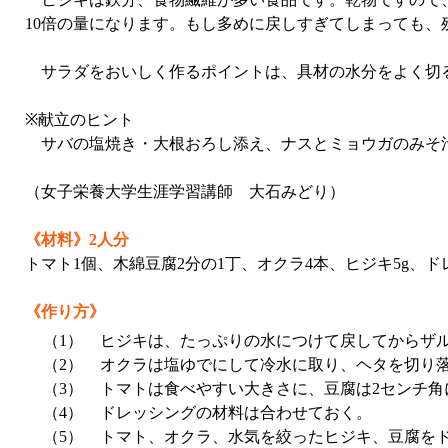
10倍の量になります。もし多めに戻しすぎてしまっても、
サラダをおいしく作るポイントは、具材の水分をよく切
※献立のヒント
サバの塩焼き・大根おろし添え、ナスとミョウガのみそ
（女子栄養大学生涯学習講師 大石みどり）
《材料》2人分
トマト1個、木綿豆腐2分の1丁、オクラ4本、ヒジキ5g、
《作り方》
（1）
ヒジキは、たっぷりの水につけて戻してからザ
（2）
オクラは塩ゆでにして冷水に取り、ヘタを切り
（3）
トマトは食べやすい大きさに、豆腐は2センチ角
（4）
ドレッシングの材料は合わせておく。
（5）
トマト、オクラ、水気を絞ったヒジキ、豆腐を