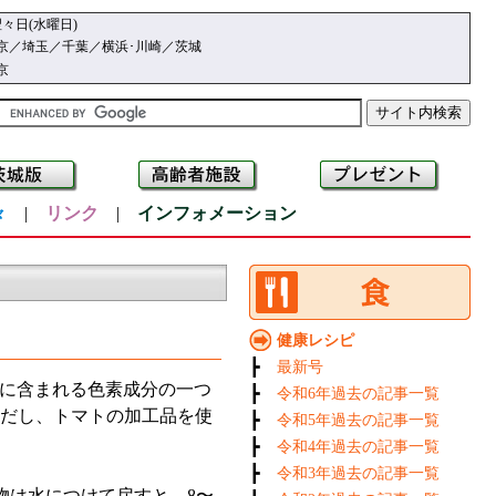
々日(水曜日)
京／埼玉／千葉／横浜･川崎／茨城
京
々
|
リンク
|
インフォメーション
健康レシピ
┣
最新号
に含まれる色素成分の一つ
┣
令和6年過去の記事一覧
ただし、トマトの加工品を使
┣
令和5年過去の記事一覧
┣
令和4年過去の記事一覧
┣
令和3年過去の記事一覧
は水につけて戻すと、8〜