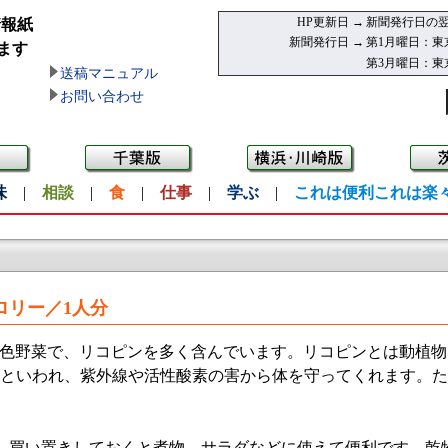
HP更新日 →
新聞発行日の翌
情報紙
新聞発行日 →
第1月曜日：東
ます
第3月曜日：東
送稿マニュアル
お問い合わせ
味
|
相談
|
食
|
仕事
|
学ぶ
|
これは便利これは楽
カロリー／1人分
色野菜で、リコピンを多く含んでいます。リコピンとは動植物
00倍といわれ、紫外線や活性酸素の害から体を守ってくれます。
買い置きしておくと煮物、サラダなどに使えて便利です。乾物