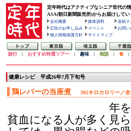
定年時代はアクティブなシニア世代の
ASA(朝日新聞販売所)
からお届けしてい
会社概要
媒体資料
送稿マ
広告のお申し込み
イベント
お問い
個人情報保護方針
サイトマップ
旅行
|
おすすめ特選ツアー
|
趣味
|
相談
|
食
健康レシピ 平成26年7月下旬号
鶏レバーの当座煮
302キロカロリー／
年を
貧血になる人が多く見