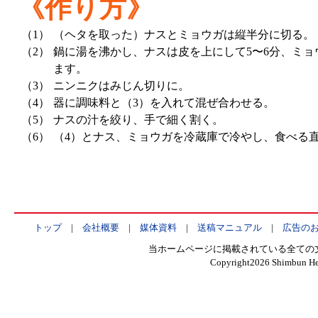
《作り方》
（1）
（ヘタを取った）ナスとミョウガは縦半分に切る。
（2）
鍋に湯を沸かし、ナスは皮を上にして5〜6分、ミ
ます。
（3）
ニンニクはみじん切りに。
（4）
器に調味料と（3）を入れて混ぜ合わせる。
（5）
ナスの汁を絞り、手で細く割く。
（6）
（4）とナス、ミョウガを冷蔵庫で冷やし、食べる
トップ
|
会社概要
|
媒体資料
|
送稿マニュアル
|
広告の
当ホームページに掲載されている全ての
Copyright
2026 Shimbun Hen