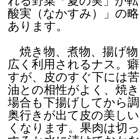
れる野菜「夏の実」が転
酸実（なかすみ）」の
あります。
焼き物、煮物、揚げ物
広く利用されるナス。
すが、皮のすぐ下には
油との相性がよく、焼
場合も下揚げしてから
奥行きが出て皮の美し
くなります。果肉は切