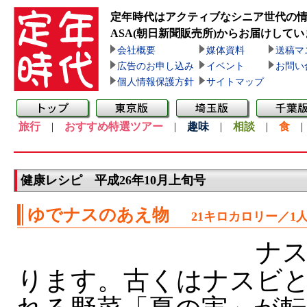
定年時代はアクティブなシニア世代の
ASA(朝日新聞販売所)
からお届けしてい
会社概要
媒体資料
送稿マ
広告のお申し込み
イベント
お問い
個人情報保護方針
サイトマップ
旅行
|
おすすめ特選ツアー
|
趣味
|
相談
|
食
健康レシピ 平成26年10月上旬号
ゆでナスのあえ物
21キロカロリー／1
ナス
ります。古くはナスビ