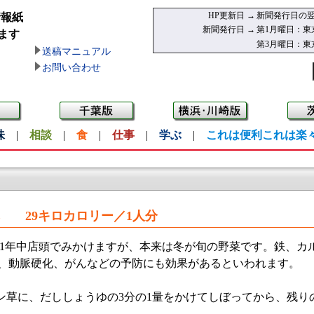
HP更新日 →
新聞発行日の翌
情報紙
新聞発行日 →
第1月曜日：東
ます
第3月曜日：東
送稿マニュアル
お問い合わせ
味
|
相談
|
食
|
仕事
|
学ぶ
|
これは便利これは楽
し
29キロカロリー／1人分
1年中店頭でみかけますが、本来は冬が旬の野菜です。鉄、カ
れ、動脈硬化、がんなどの予防にも効果があるといわれます。
草に、だししょうゆの3分の1量をかけてしぼってから、残り