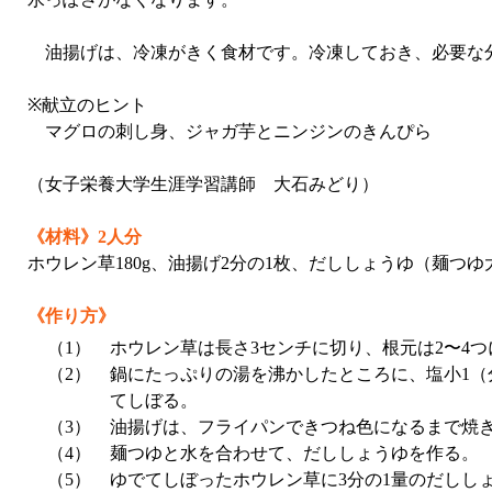
油揚げは、冷凍がきく食材です。冷凍しておき、必要な
※献立のヒント
マグロの刺し身、ジャガ芋とニンジンのきんぴら
（女子栄養大学生涯学習講師 大石みどり）
《材料》2人分
ホウレン草180g、油揚げ2分の1枚、だししょうゆ（麺つゆ
《作り方》
（1）
ホウレン草は長さ3センチに切り、根元は2〜4
（2）
鍋にたっぷりの湯を沸かしたところに、塩小1
てしぼる。
（3）
油揚げは、フライパンできつね色になるまで焼
（4）
麺つゆと水を合わせて、だししょうゆを作る。
（5）
ゆでてしぼったホウレン草に3分の1量のだしし