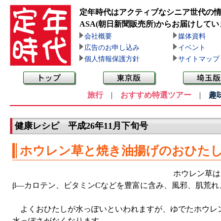
定年時代はアクティブなシニア世代の
ASA(朝日新聞販売所)
からお届けしてい
会社概要
媒体資料
広告のお申し込み
イベント
個人情報保護方針
サイトマップ
旅行
|
おすすめ特選ツアー
|
趣
健康レシピ 平成26年11月下旬号
ホウレン草と焼き油揚げのおひた
ホウレン草は
β—カロテン、ビタミンCなどを豊富に含み、風邪、肌荒
よくおひたしが水っぽいといわれますが、ゆでたホウレン
水っぽさがなくなります。