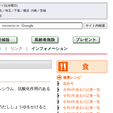
々日(水曜日)
京／埼玉／千葉／横浜･川崎／茨城
京
々
|
リンク
|
インフォメーション
健康レシピ
┣
最新号
ルシウム、抗酸化作用のある
┣
令和6年過去の記事一覧
┣
令和5年過去の記事一覧
┣
令和4年過去の記事一覧
のだししょうゆをかけると
┣
令和3年過去の記事一覧