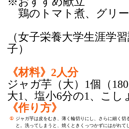
※おすすめ献立
鶏のトマト煮、グリー
（女子栄養大学生涯学習
子）
《材料》2人分
ジャガ芋（大）1個（18
大1、塩小6分の1、こし
《作り方》
①
ジャガ芋は皮をむき、薄く輪切りにし、さらに細く切
と。洗ってしまうと、焼くときくっつかずにはがれて