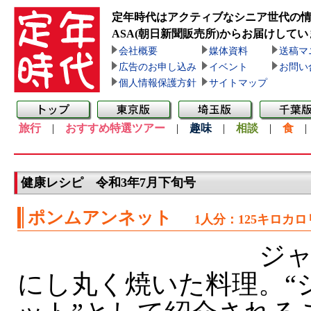
定年時代はアクティブなシニア世代の
ASA(朝日新聞販売所)
からお届けしてい
会社概要
媒体資料
送稿マ
広告のお申し込み
イベント
お問い
個人情報保護方針
サイトマップ
旅行
|
おすすめ特選ツアー
|
趣味
|
相談
|
食
健康レシピ 令和3年7月下旬号
ポンムアンネット
1人分：125キロカロ
ジャ
にし丸く焼いた料理。“