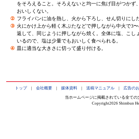
をそろえること。そろえないと均一に焦げ目がつかず
おいしくない。
②
フライパンに油を熱し、火から下ろし、せん切りにし
③
火にかけ上から軽く木ぶたなどで押しながら中火で3〜
返して、同じように押しながら焼く。全体に塩、こし
いるので、塩は少量でもおいしく食べられる。
④
皿に適当な大きさに切って盛り付ける。
トップ
|
会社概要
|
媒体資料
|
送稿マニュアル
|
広告の
当ホームページに掲載されている全ての
Copyright
2026 Shimbun Hen