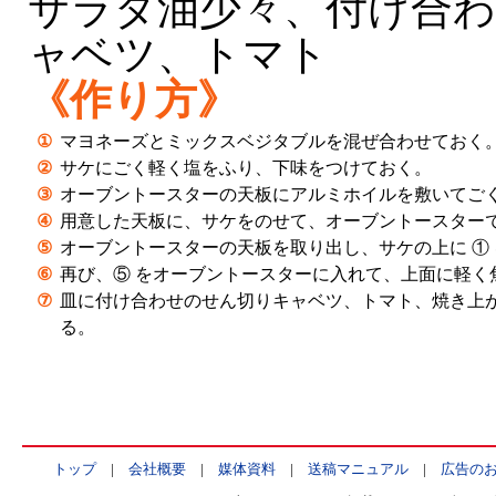
サラダ油少々、付け合
ャベツ、トマト
《作り方》
①
マヨネーズとミックスベジタブルを混ぜ合わせておく
②
サケにごく軽く塩をふり、下味をつけておく。
③
オーブントースターの天板にアルミホイルを敷いてご
④
用意した天板に、サケをのせて、オーブントースターで
⑤
オーブントースターの天板を取り出し、サケの上に ①
⑥
再び、⑤ をオーブントースターに入れて、上面に軽く
⑦
皿に付け合わせのせん切りキャベツ、トマト、焼き上
る。
トップ
|
会社概要
|
媒体資料
|
送稿マニュアル
|
広告の