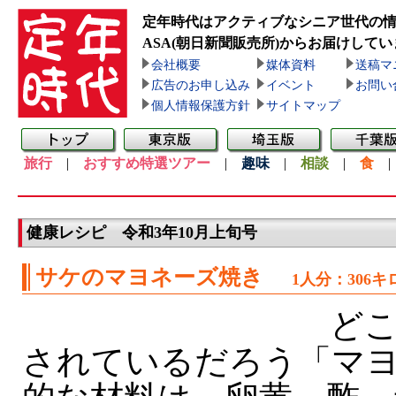
定年時代はアクティブなシニア世代の
ASA(朝日新聞販売所)
からお届けしてい
会社概要
媒体資料
送稿マ
広告のお申し込み
イベント
お問い
個人情報保護方針
サイトマップ
旅行
|
おすすめ特選ツアー
|
趣味
|
相談
|
食
健康レシピ 令和3年10月上旬号
サケのマヨネーズ焼き
1人分：306
どこ
されているだろう「マ